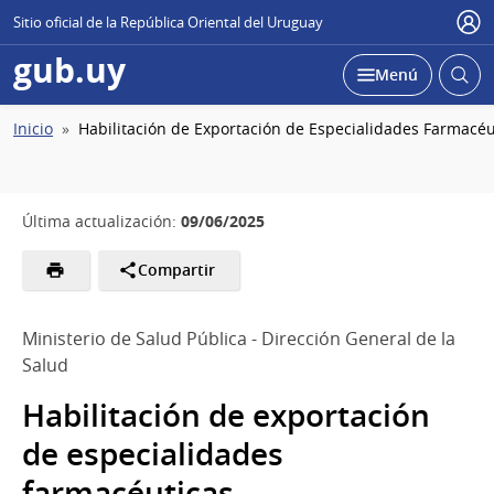
Sitio oficial de la República Oriental del Uruguay
Usu
gub.uy
Abrir
Desplegar
Menú
busc
Ruta
Inicio
Habilitación de Exportación de Especialidades Farmacéu
de
navegación
09/06/2025
Última actualización:
Compartir
Ministerio de Salud Pública - Dirección General de la
Salud
Habilitación de exportación
de especialidades
farmacéuticas