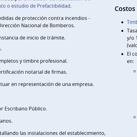
o o estudio de Prefactibilidad.
Costos
edidas de protección contra incendios -
Timb
 Dirección Nacional de Bomberos.
Tas
nstancia de inicio de trámite.
y/o 
(val
.
El c
mpletos y timbre profesional.
en:
tificación notarial de firmas.
ctuar en representación de una empresa.
or Escribano Público.
lanos.
tallando las instalaciones del establecimiento,