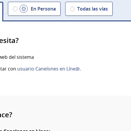
En Persona
Todas las vías
esita?
web del sistema
tar con
usuario Canelones en Líne@
.
ace?