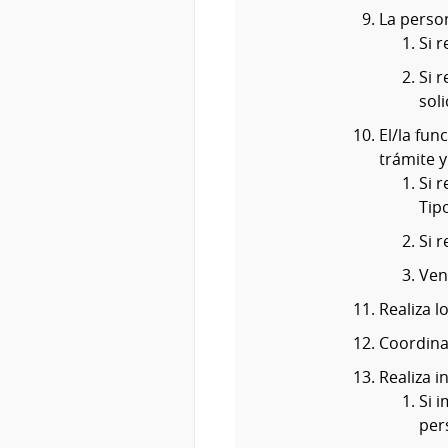
La person
Si r
Si 
sol
El/la fun
trámite y 
Si 
Tip
Si 
Venc
Realiza l
Coordina
Realiza i
Si 
per