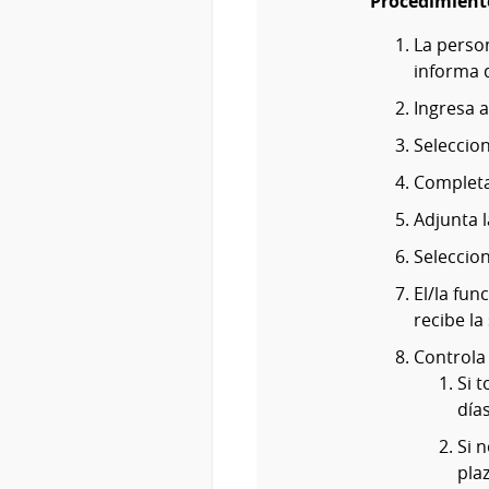
Procedimient
La person
informa d
Ingresa a
Seleccion
Completa
Adjunta 
Seleccion
El/la fun
recibe la 
Controla
Si 
días
Si 
pla