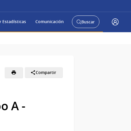
 Estadísticas
Comunicación
Buscar
Abrir
Acceso
buscador
Gub.u
y
Compartir
o A -