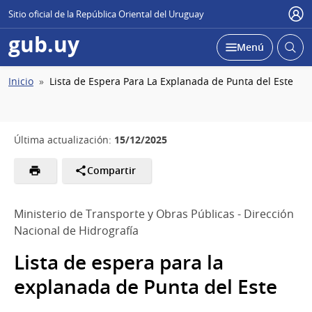
Sitio oficial de la República Oriental del Uruguay
Usu
gub.uy
Abrir
Desplegar
Menú
busc
Ruta
Inicio
Lista de Espera Para La Explanada de Punta del Este
de
navegación
15/12/2025
Última actualización:
Compartir
Ministerio de Transporte y Obras Públicas - Dirección
Nacional de Hidrografía
Lista de espera para la
explanada de Punta del Este