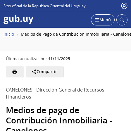
Sitio oficial de la República Oriental del Uruguay
Usu
gub.uy
Abrir
Desplegar
Menú
busc
Ruta
Inicio
Medios de Pago de Contribución Inmobiliaria - Canelon
de
navegación
11/11/2025
Última actualización:
Compartir
CANELONES - Dirección General de Recursos
Financieros
Medios de pago de
Contribución Inmobiliaria -
Canelones