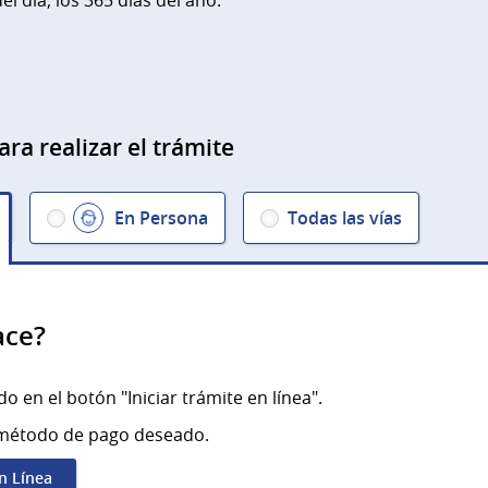
el día; los 365 días del año.
ara realizar el trámite
En Persona
Todas las vías
ace?
o en el botón "Iniciar trámite en línea".
l método de pago deseado.
en Línea