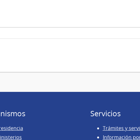
nismos
Servicios
residencia
Trámites y servi
inisterios
Información po