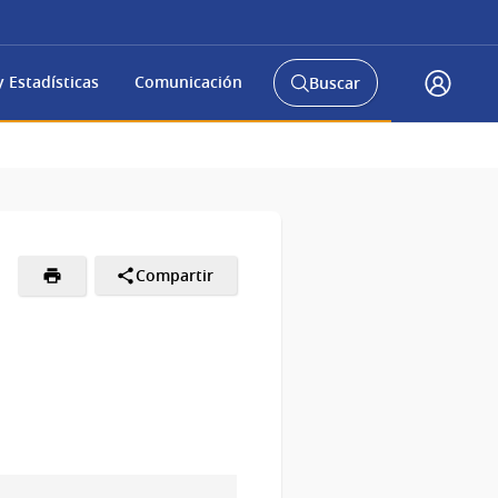
 Estadísticas
Comunicación
Buscar
Abrir
Acceso
buscador
Gub.u
y
Compartir