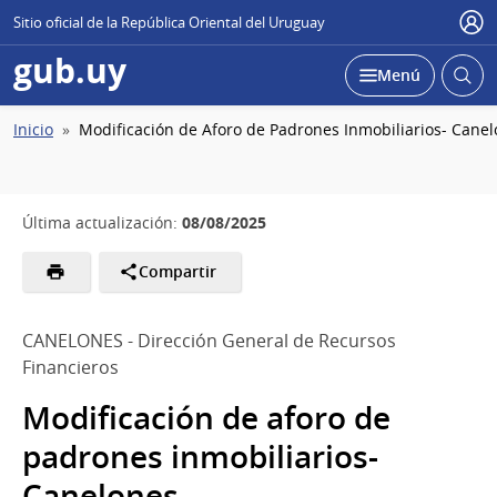
Sitio oficial de la República Oriental del Uruguay
Usu
gub.uy
Abrir
Desplegar
Menú
busc
Ruta
Inicio
Modificación de Aforo de Padrones Inmobiliarios- Cane
de
navegación
08/08/2025
Última actualización:
Compartir
CANELONES - Dirección General de Recursos
Financieros
Modificación de aforo de
padrones inmobiliarios-
Canelones