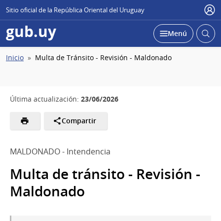
Sitio oficial de la República Oriental del Uruguay
Usu
gub.uy
Abrir
Desplegar
Menú
busc
Ruta
Inicio
Multa de Tránsito - Revisión - Maldonado
de
navegación
23/06/2026
Última actualización:
Compartir
MALDONADO - Intendencia
Multa de tránsito - Revisión -
Maldonado