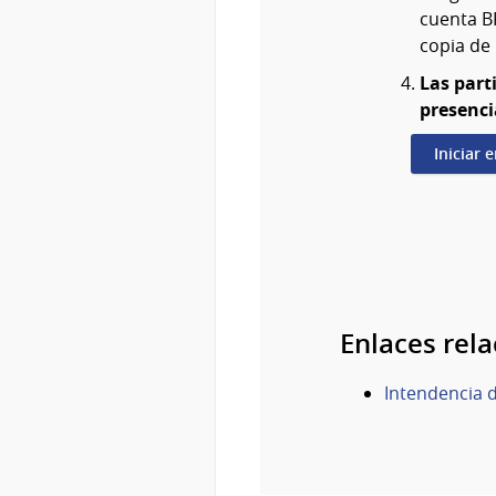
cuenta B
copia de 
Las part
presenci
Iniciar 
Enlaces rel
Intendencia d