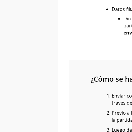
Datos fi
Dir
par
env
¿Cómo se h
Enviar co
través de
Previo a 
la partid
Luego de