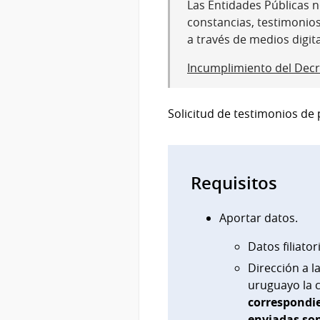
Las Entidades Públicas no
constancias, testimonio
a través de medios digit
Incumplimiento del Decr
Solicitud de testimonios de
Requisitos
Aportar datos.
Datos filiato
Dirección a l
uruguayo la c
correspondie
enviadas son