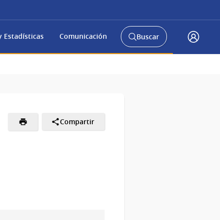
 Estadísticas
Comunicación
Buscar
Abrir
Acceso
buscador
Gub.u
y
Compartir