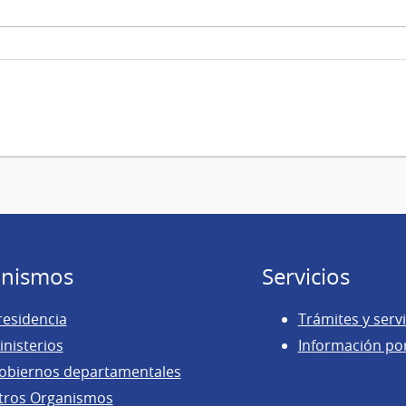
nismos
Servicios
residencia
Trámites y servi
inisterios
Información po
obiernos departamentales
tros Organismos