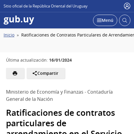
Sitio oficial de la República Oriental del Uruguay
Usu
gub.uy
Abrir
Desplegar
Menú
busc
Ruta
Inicio
Ratificaciones de Contratos Particulares de Arrendamien
de
navegación
16/01/2024
Última actualización:
Compartir
Ministerio de Economía y Finanzas - Contaduría
General de la Nación
Ratificaciones de contratos
particulares de
arrendamiento en el Servicio