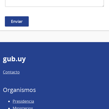
Pie
gub.uy
de
Contacto
página
Organismos
Presidencia
Ministerios