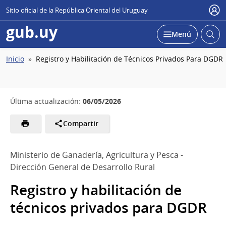
Sitio oficial de la República Oriental del Uruguay
Usu
gub.uy
Abrir
Desplegar
Menú
busc
Ruta
Inicio
Registro y Habilitación de Técnicos Privados Para DGDR
de
navegación
06/05/2026
Última actualización:
Compartir
Ministerio de Ganadería, Agricultura y Pesca -
Dirección General de Desarrollo Rural
Registro y habilitación de
técnicos privados para DGDR