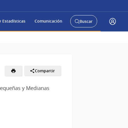
 Estadísticas
Comunicación
Buscar
Abrir
Acceso
buscador
Gub.u
y
Compartir
, Pequeñas y Medianas