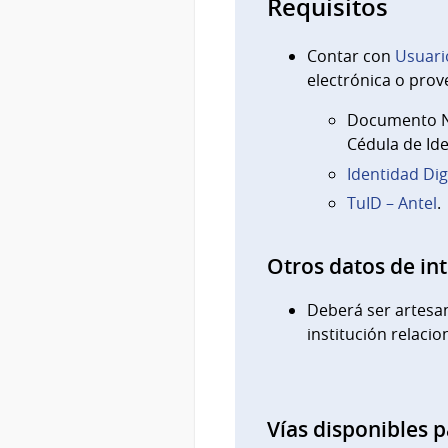
Requisitos
Contar con
Usuari
electrónica o prov
Documento Na
Cédula de Ide
Identidad Dig
TuID – Antel
.
Otros datos de in
Deberá ser artesa
institución relaci
Vías disponibles p