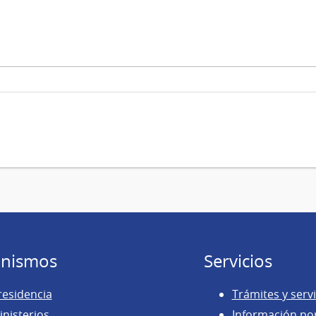
nismos
Servicios
residencia
Trámites y servi
inisterios
Información po