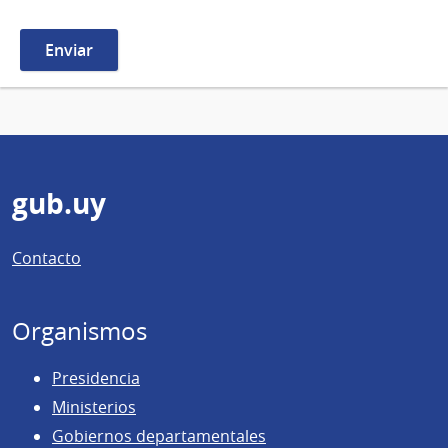
Pie
gub.uy
de
Contacto
página
Organismos
Presidencia
Ministerios
Gobiernos departamentales