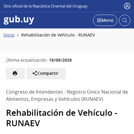
Sitio oficial de la República Oriental del Uruguay
Usu
gub.uy
Abrir
Desplegar
Menú
busc
Ruta
Inicio
Rehabilitación de Vehículo - RUNAEV
de
navegación
18/06/2026
Última actualización:
Compartir
Congreso de Intendentes - Registro Único Nacional de
Alimentos, Empresas y Vehículos (RUNAEV)
Rehabilitación de Vehículo -
RUNAEV