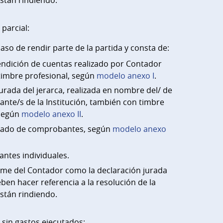
parcial:
aso de rendir parte de la partida y consta de:
endición de cuentas realizado por Contador
timbre profesional, según
modelo anexo I
.
urada del jerarca, realizada en nombre del/ de
ante/s de la Institución, también con timbre
 según
modelo anexo II
.
llado de comprobantes, según
modelo anexo
ntes individuales.
orme del Contador como la declaración jurada
eben hacer referencia a la resolución de la
stán rindiendo.
 sin gastos ejecutados: