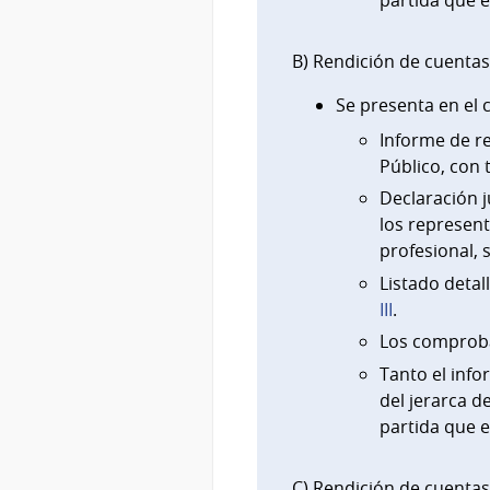
B) Rendición de cuentas 
Se presenta en el c
Informe de r
Público, con 
Declaración j
los represent
profesional,
Listado deta
III
.
Los comproba
Tanto el inf
del jerarca d
partida que e
C) Rendición de cuentas