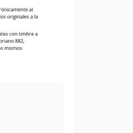
rónicamente al
os originales a la
ntes con timbre a
oriano 882,
los mismos