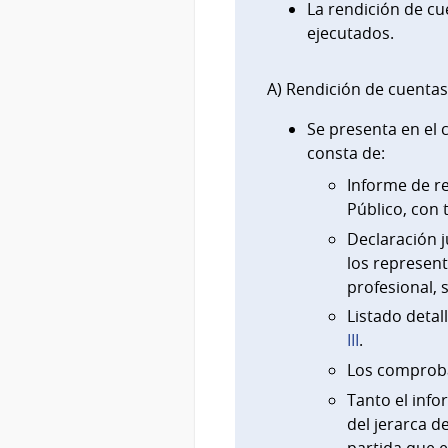
La rendición de cue
ejecutados.
A) Rendición de cuentas 
Se presenta en el c
consta de:
Informe de r
Público, con 
Declaración j
los represent
profesional,
Listado deta
III
.
Los comproba
Tanto el inf
del jerarca d
partida que e