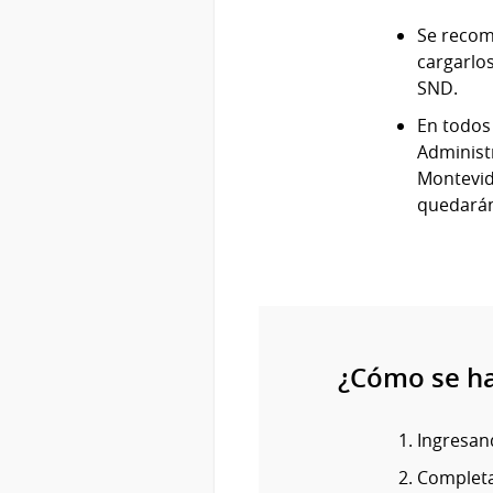
Se recom
cargarlos
SND.
En todos 
Administ
Montevide
quedarán
¿Cómo se h
Ingresand
Completa