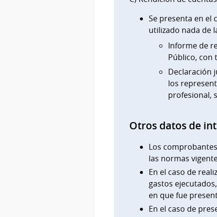
Se presenta en el 
utilizado nada de 
Informe de r
Público, con 
Declaración j
los represent
profesional,
Otros datos de in
Los comprobantes 
las normas vigente
En el caso de reali
gastos ejecutados,
en que fue present
En el caso de pres