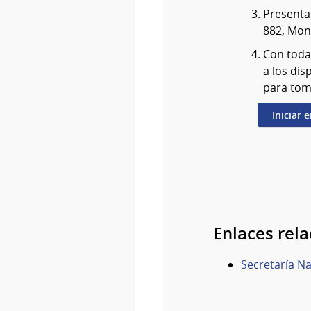
Presenta
882, Mon
Con toda
a los dis
para tom
Iniciar 
Enlaces rel
Secretaría N