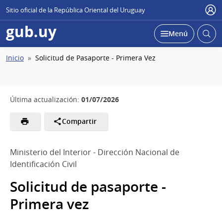
Sitio oficial de la República Oriental del Uruguay
Usu
gub.uy
Abrir
Desplegar
Menú
busc
Ruta
Inicio
Solicitud de Pasaporte - Primera Vez
de
navegación
01/07/2026
Última actualización:
Compartir
Ministerio del Interior - Dirección Nacional de
Identificación Civil
Solicitud de pasaporte -
Primera vez