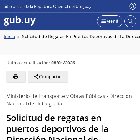
Sitio oficial de la República Oriental del Uruguay
Usu
gub.uy
Abrir
Desplegar
Menú
busc
Ruta
Inicio
Solicitud de Regatas En Puertos Deportivos de La Direcc
de
navegación
08/01/2026
Última actualización:
Compartir
Ministerio de Transporte y Obras Públicas - Dirección
Nacional de Hidrografía
Solicitud de regatas en
puertos deportivos de la
Dirección Nacional de