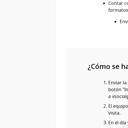
Contar c
formatos
Env
¿Cómo se h
Enviar la
botón "In
a vsocia
El equipo
visita.
En el día