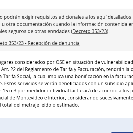
 podrán exigir requisitos adicionales a los aquí detallados ni
s u otra documentación cuando la información contenida e
ales seguros de otras entidades (
Decreto 353/23
).
eto 353/23 - Recepción de denuncia
ogares considerados por OSE en situación de vulnerabilid
 Art. 22 del Reglamento de Tarifa y Facturación, tendrán la 
la Tarifa Social, la cual implica una bonificación en la factu
e. Estos servicios se verán beneficiados con un subsidio ap
e 15 m3 por medidor individual facturará de acuerdo a los p
ncial de Montevideo e Interior, considerando sucesivament
total del metraje leído o estimado.