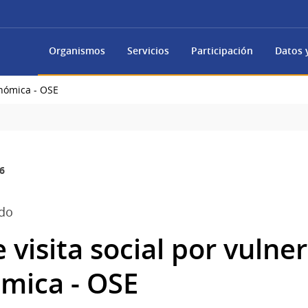
Organismos
Servicios
Participación
Datos y
onómica - OSE
6
ado
e visita social por vulne
mica - OSE