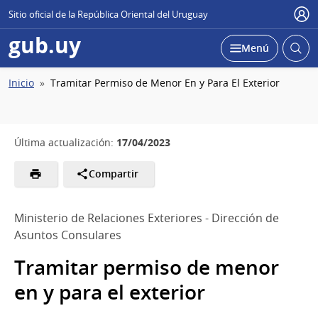
Sitio oficial de la República Oriental del Uruguay
Usu
gub.uy
Abrir
Desplegar
Menú
busc
Ruta
Inicio
Tramitar Permiso de Menor En y Para El Exterior
de
navegación
17/04/2023
Última actualización:
Compartir
Ministerio de Relaciones Exteriores - Dirección de
Asuntos Consulares
Tramitar permiso de menor
en y para el exterior