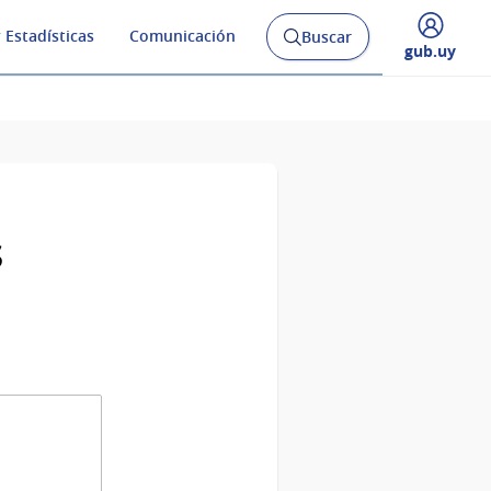
 Estadísticas
Comunicación
Buscar
Abrir
Desplegar
gub.uy
buscador
menú
y
de
s