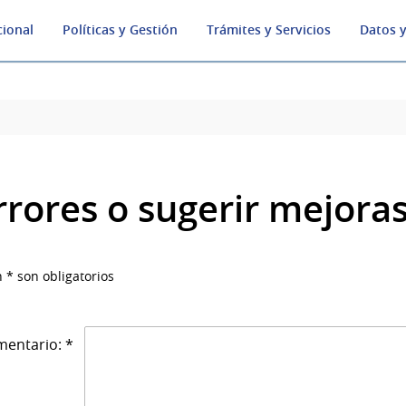
cional
Políticas y Gestión
Trámites y Servicios
Datos y
rrores o sugerir mejora
 * son obligatorios
entario: *