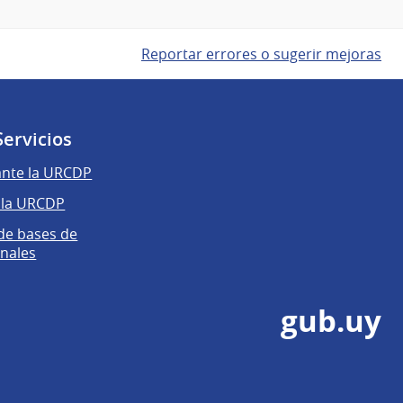
Reportar errores o sugerir mejoras
Servicios
ante la URCDP
 la URCDP
 de bases de
nales
gub.uy