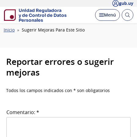
gub.uy
Unidad Reguladora
Abrir
Desplegar
Menú
y de Control de Datos
busc
Personales
Ruta
Inicio
Sugerir Mejoras Para Este Sitio
de
navegación
Reportar errores o sugerir
mejoras
Todos los campos indicados con * son obligatorios
Comentario: *