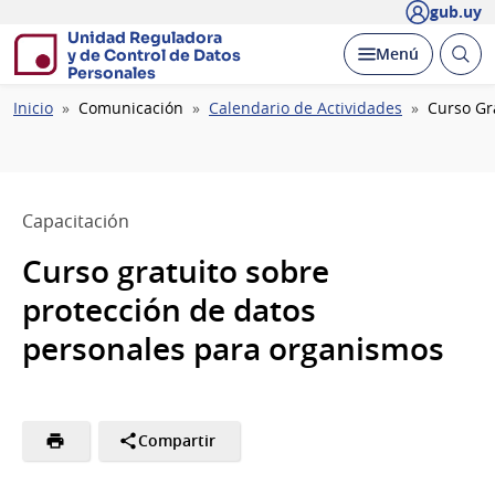
gub.uy
Unidad Reguladora
Abrir
Desplegar
Menú
y de Control de Datos
busc
Personales
Ruta
Inicio
Comunicación
Calendario de Actividades
Curso Gr
de
navegación
Capacitación
Curso gratuito sobre
protección de datos
personales para organismos
Compartir