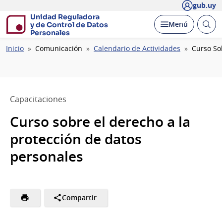
gub.uy
Unidad Reguladora
Abrir
Desplegar
Menú
y de Control de Datos
busc
Personales
Ruta
Inicio
Comunicación
Calendario de Actividades
Curso So
de
navegación
Capacitaciones
Curso sobre el derecho a la
protección de datos
personales
Compartir