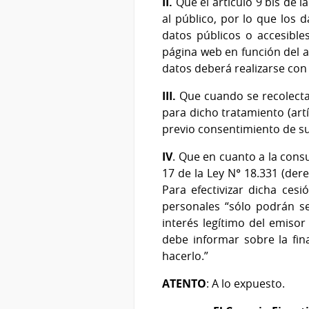
II.
Que el artículo 9 bis de l
al público, por lo que los
datos públicos o accesible
página web en función del a
datos deberá realizarse con 
III.
Que cuando se recolectan 
para dicho tratamiento (artíc
previo consentimiento de su 
IV
. Que en cuanto a la cons
17 de la Ley N° 18.331 (der
Para efectivizar dicha cesi
personales “sólo podrán s
interés legítimo del emisor 
debe informar sobre la fin
hacerlo.”
ATENTO
: A lo expuesto.