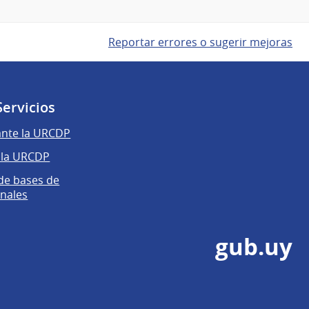
Reportar errores o sugerir mejoras
Servicios
ante la URCDP
 la URCDP
 de bases de
nales
gub.uy