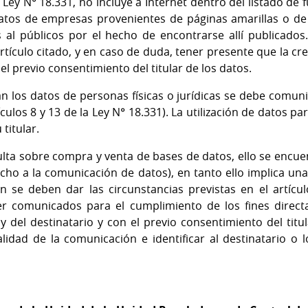
a Ley N° 18.331, no incluye a Internet dentro del listado de 
 datos de empresas provenientes de páginas amarillas o d
s al públicos por el hecho de encontrarse allí publicado
rtículo citado, y en caso de duda, tener presente que la c
el previo consentimiento del titular de los datos.
los datos de personas físicas o jurídicas se debe comunica
ulos 8 y 13 de la Ley N° 18.331). La utilización de datos par
titular.
ulta sobre compra y venta de bases de datos, ello se encuen
echo a la comunicación de datos), en tanto ello implica una
ón se deben dar las circunstancias previstas en el artícul
er comunicados para el cumplimiento de los fines direct
y del destinatario y con el previo consentimiento del titu
alidad de la comunicación e identificar al destinatario o