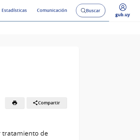
 Estadísticas
Comunicación
Buscar
Abrir
Desplegar
gub.uy
buscador
menú
y
de
Compartir
r tratamiento de