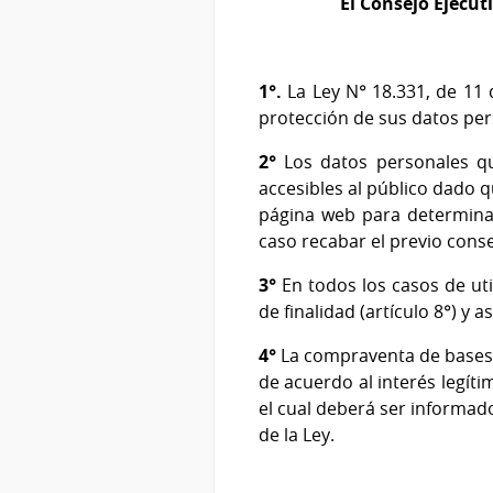
El Consejo Ejecut
1°.
La Ley N° 18.331, de 11 
protección de sus datos pers
2°
Los datos personales que
accesibles al público dado q
página web para determinar
caso recabar el previo conse
3°
En todos los casos de uti
de finalidad (artículo 8°) y 
4°
La compraventa de bases d
de acuerdo al interés legítim
el cual deberá ser informado
de la Ley.