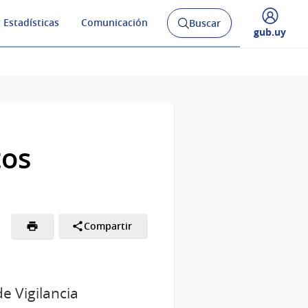
 Estadísticas
Comunicación
Buscar
Abrir
Desplegar
gub.uy
buscador
menú
y
de
tos
Compartir
e Vigilancia