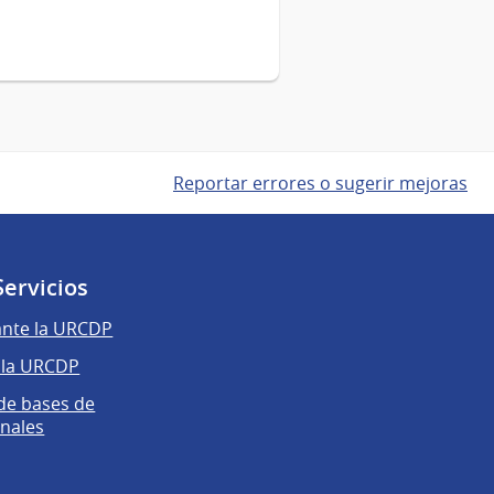
Reportar errores o sugerir mejoras
Servicios
ante la URCDP
 la URCDP
 de bases de
nales