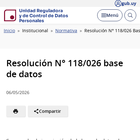
gub.uy
Unidad Reguladora
Abrir
Desplegar
Menú
y de Control de Datos
busc
Personales
Ruta
Inicio
Institucional
Normativa
Resolución N° 118/026 Ba
de
navegación
Resolución N° 118/026 base
de datos
06/05/2026
Compartir