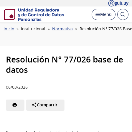
gub.uy
Unidad Reguladora
Abrir
Desplegar
Menú
y de Control de Datos
busc
Personales
Ruta
Inicio
Institucional
Normativa
Resolución N° 77/026 Base
de
navegación
Resolución N° 77/026 base de
datos
06/03/2026
Compartir