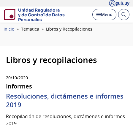
gub.uy
Unidad Reguladora
Abrir
Desplegar
Menú
y de Control de Datos
busc
Personales
Ruta
Inicio
Tematica
Libros y Recopilaciones
de
navegación
Libros y recopilaciones
20/10/2020
Informes
Resoluciones, dictámenes e informes
2019
Recopilación de resoluciones, dictámenes e informes
2019