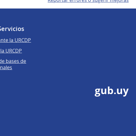
Reportar errores o sugerir mejoras
Servicios
ante la URCDP
 la URCDP
 de bases de
nales
gub.uy