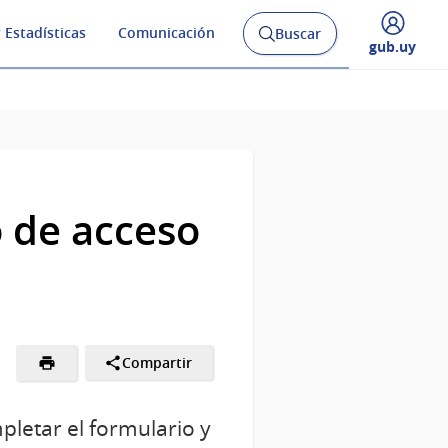
 Estadísticas
Comunicación
Buscar
Abrir
Desplegar
gub.uy
buscador
menú
y
de
o de acceso
Compartir
pletar el formulario y