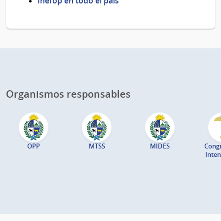
Inefop en todo el país
Organismos responsables
OPP
MTSS
MIDES
Cong
Inte