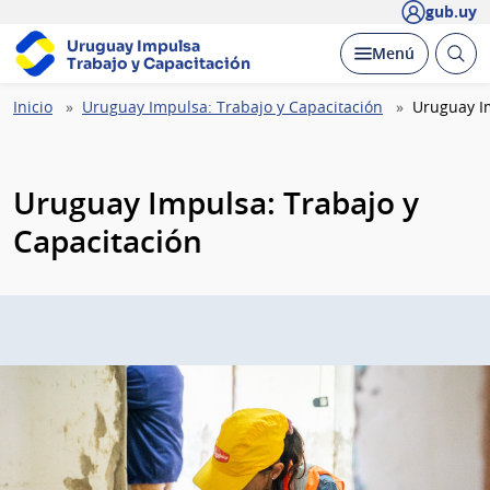
gub.uy
Uruguay Impulsa
Abrir
Desplegar
Menú
Trabajo y Capacitación
busc
Ruta
Inicio
Uruguay Impulsa: Trabajo y Capacitación
Uruguay Im
de
navegación
Uruguay Impulsa: Trabajo y
Capacitación