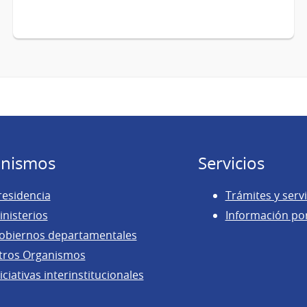
nismos
Servicios
residencia
Trámites y servi
inisterios
Información po
obiernos departamentales
tros Organismos
iciativas interinstitucionales