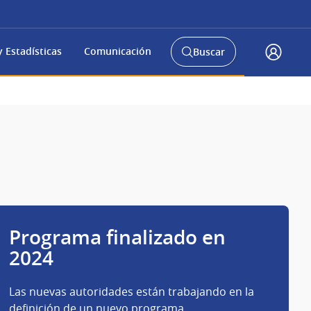
 Estadísticas
Comunicación
Buscar
Abrir
Accede
buscador
a
y
gub.uy
Programa finalizado en
2024
Las nuevas autoridades están trabajando en la
definición de un nuevo programa.