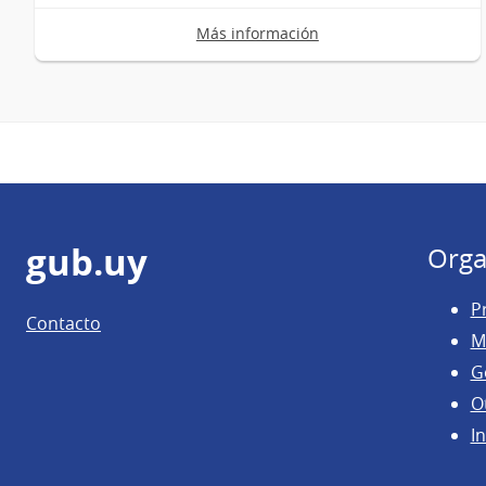
Más información
Pie
gub.uy
Orga
de
P
Contacto
página
M
G
O
In