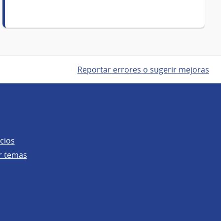
Reportar errores o sugerir mejoras
cios
r temas