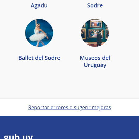
Agadu
Sodre
Ballet del Sodre
Museos del
Uruguay
Reportar errores o sugerir mejoras
Pie
gub.uy