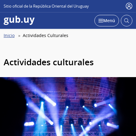
Sitio oficial de la República Oriental del Uruguay
Use
gub.uy
Abrir
Desplegar
Menú
busc
Abierta
Ruta
Inicio
Actividades Culturales
de
navegación
Actividades culturales