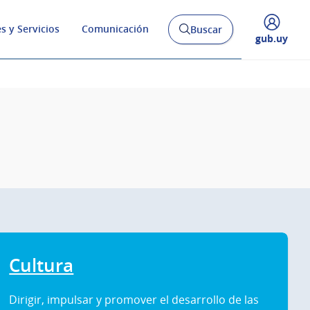
s y Servicios
Comunicación
Buscar
Abrir
Desplegar
gub.uy
buscador
menú
y
de
Cultura
Dirigir, impulsar y promover el desarrollo de las