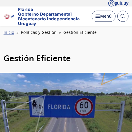
gub.uy
Florida
Gobierno Departamental
Abrir
Desplegar
Menú
Bicentenario
Independencia
busc
Uruguay
Ruta
Inicio
Políticas y Gestión
Gestión Eficiente
de
navegación
Gestión Eficiente