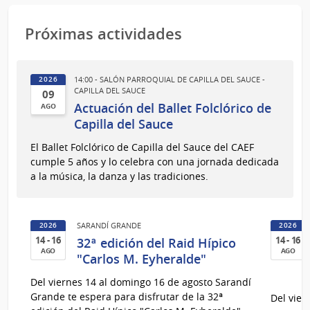
Próximas actividades
14:00 - SALÓN PARROQUIAL DE CAPILLA DEL SAUCE -
2026
CAPILLA DEL SAUCE
09
Actuación del Ballet Folclórico de
AGO
09
Capilla del Sauce
de
El Ballet Folclórico de Capilla del Sauce del CAEF
Ago
cumple 5 años y lo celebra con una jornada dedicada
del
a la música, la danza y las tradiciones.
2026
SARANDÍ GRANDE
2026
2026
32ª edición del Raid Hípico
14 - 16
14 - 16
AGO
AGO
"Carlos M. Eyheralde"
14
14
Del viernes 14 al domingo 16 de agosto Sarandí
al
al
Grande te espera para disfrutar de la 32ª
Del vier
16
16