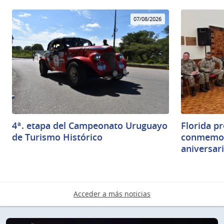
07/08/2026
4ª. etapa del Campeonato Uruguayo
Florida pr
de Turismo Histórico
conmemor
aniversar
Acceder a más noticias