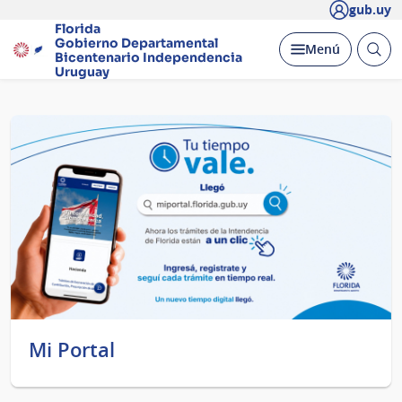
gub.uy
Florida
Gobierno Departamental
Abrir
Desplegar
Menú
Bicentenario
Independencia
busc
Uruguay
Página
principal
Mi Portal