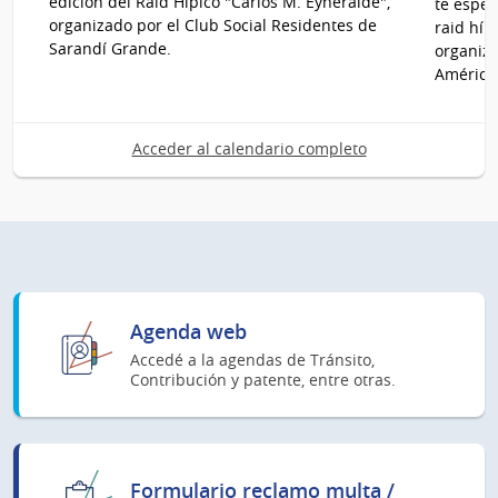
edición del Raid Hípico "Carlos M. Eyheralde",
te esper
de
de
organizado por el Club Social Residentes de
raid híp
Ago
Ago
Sarandí Grande.
organiza
del
del
América
2026
2026
Acceder al calendario completo
Agenda web
Accedé a la agendas de Tránsito,
Contribución y patente, entre otras.
Formulario reclamo multa /