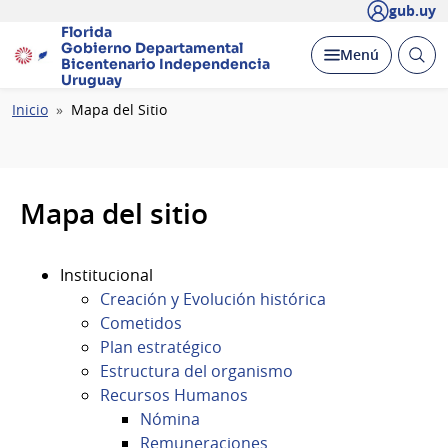
gub.uy
Florida
Gobierno Departamental
Abrir
Desplegar
Menú
Bicentenario
Independencia
busc
Uruguay
Ruta
Inicio
Mapa del Sitio
de
navegación
Mapa del sitio
Institucional
Creación y Evolución histórica
Cometidos
Plan estratégico
Estructura del organismo
Recursos Humanos
Nómina
Remuneraciones