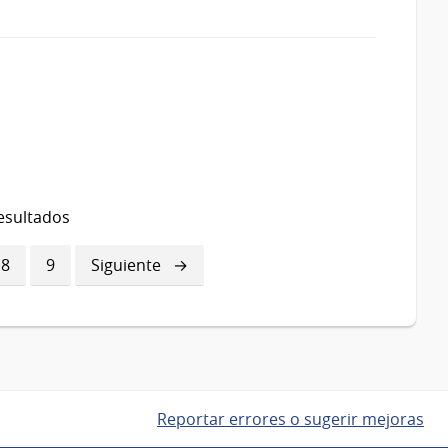
esultados
a
Página
8
Página
9
Siguiente
Siguiente
página
Reportar errores o sugerir mejoras