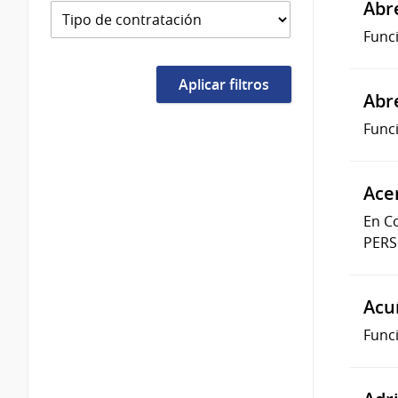
Abre
Func
Abr
Func
Ace
En C
PERS
Acu
Func