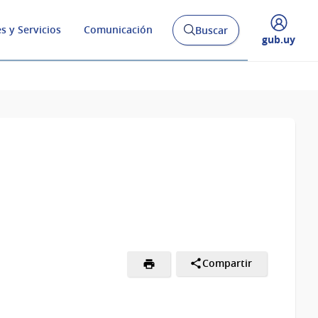
s y Servicios
Comunicación
Buscar
Abrir
Desplegar
gub.uy
buscador
menú
y
de
Compartir