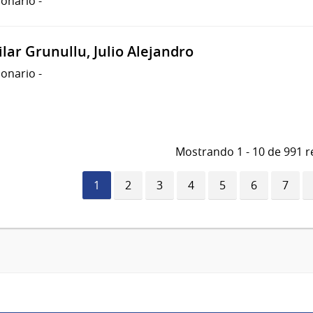
ionario
-
lar Grunullu, Julio Alejandro
ionario
-
Mostrando 1 - 10 de 991 r
Página
1
Página
2
Página
3
Página
4
Página
5
Página
6
Págin
7
actual