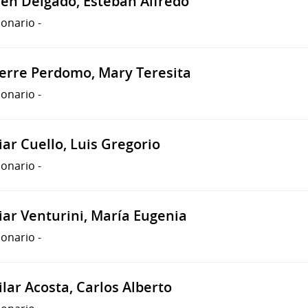
ien Delgado, Esteban Alfredo
ionario
-
erre Perdomo, Mary Teresita
ionario
-
ar Cuello, Luis Gregorio
ionario
-
iar Venturini, María Eugenia
ionario
-
lar Acosta, Carlos Alberto