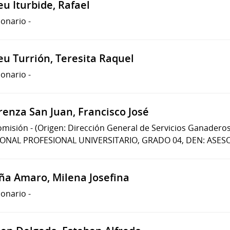
u Iturbide, Rafael
ionario
-
eu Turrión, Teresita Raquel
ionario
-
renza San Juan, Francisco José
omisión
-
(Origen: Dirección General de Servicios Ganaderos
ONAL PROFESIONAL UNIVERSITARIO, GRADO 04, DEN: ASESO
ña Amaro, Milena Josefina
ionario
-