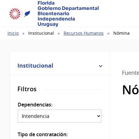
Florida
Gobierno Departamental
Bicentenario
Independencia
Uruguay
Ruta
Inicio
Institucional
Recursos Humanos
Nómina
de
navegación
Institucional
Fuent
Nó
Filtros
Dependencias:
Tipo de contratación: