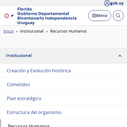
gub.uy
Florida
Gobierno Departamental
Abrir
Desplegar
Menú
Bicentenario
Independencia
busc
Uruguay
Ruta
Inicio
Institucional
Recursos Humanos
de
navegación
Institucional
Creación y Evolución histórica
Cometidos
Plan estratégico
Estructura del organismo
Recursos Humanos