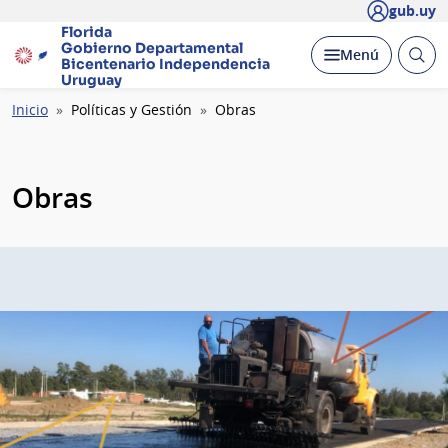
gub.uy
Florida
Gobierno Departamental
Abrir
Desplegar
Menú
Bicentenario
Independencia
busc
Uruguay
Ruta
Inicio
Políticas y Gestión
Obras
de
navegación
Obras