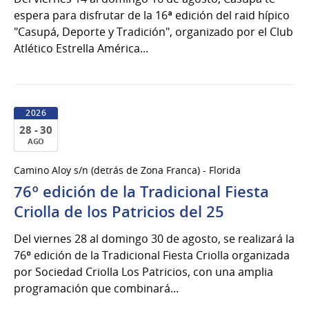
del
espera para disfrutar de la 16ª edición del raid hípico
2026
"Casupá, Deporte y Tradición", organizado por el Club
Atlético Estrella América...
2026
28 - 30
AGO
28
Camino Aloy s/n (detrás de Zona Franca) - Florida
al
76º edición de la Tradicional Fiesta
30
de
Criolla de los Patricios del 25
Ago
Del viernes 28 al domingo 30 de agosto, se realizará la
del
76º edición de la Tradicional Fiesta Criolla organizada
2026
por Sociedad Criolla Los Patricios, con una amplia
programación que combinará...