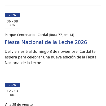
2026
06 - 08
NOV
06
Parque Centenario - Cardal (Ruta 77, km 14)
al
Fiesta Nacional de la Leche 2026
08
de
Del viernes 6 al domingo 8 de noviembre, Cardal te
Nov
espera para celebrar una nueva edición de la Fiesta
del
Nacional de la Leche.
2026
2026
12 - 13
DIC
12
Villa 25 de Agosto