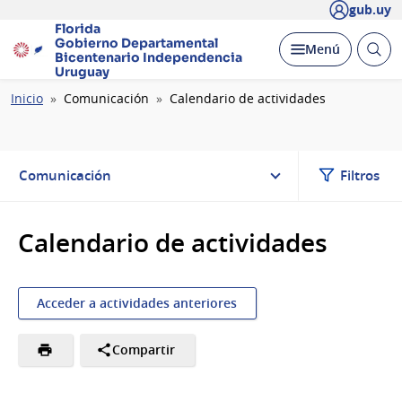
gub.uy
Florida
Gobierno Departamental
Abrir
Desplegar
Menú
Bicentenario
Independencia
busc
Uruguay
Ruta
Inicio
Comunicación
Calendario de actividades
de
navegación
Comunicación
Filtros
Calendario de actividades
Acceder a actividades anteriores
Compartir