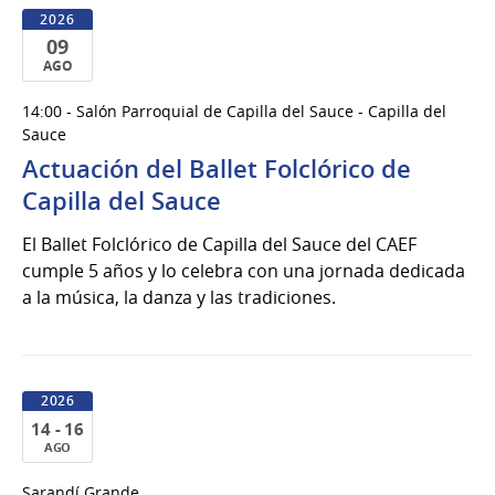
2026
09
AGO
09
14:00 - Salón Parroquial de Capilla del Sauce - Capilla del
de
Sauce
Ago
Actuación del Ballet Folclórico de
del
Capilla del Sauce
2026
El Ballet Folclórico de Capilla del Sauce del CAEF
cumple 5 años y lo celebra con una jornada dedicada
a la música, la danza y las tradiciones.
2026
14 - 16
AGO
14
Sarandí Grande