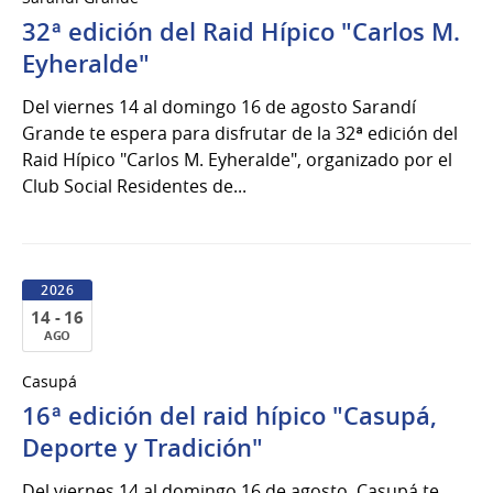
al
32ª edición del Raid Hípico "Carlos M.
16
de
Eyheralde"
Ago
Del viernes 14 al domingo 16 de agosto Sarandí
del
Grande te espera para disfrutar de la 32ª edición del
2026
Raid Hípico "Carlos M. Eyheralde", organizado por el
Club Social Residentes de...
2026
14 - 16
AGO
14
Casupá
al
16ª edición del raid hípico "Casupá,
16
de
Deporte y Tradición"
Ago
Del viernes 14 al domingo 16 de agosto, Casupá te