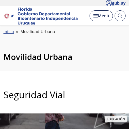
gub.uy
Florida
Gobierno Departamental
Abrir
Desplegar
Menú
Bicentenario
Independencia
busc
Uruguay
Ruta
Inicio
Movilidad Urbana
de
navegación
Movilidad Urbana
Seguridad Vial
EDUCACIÓN