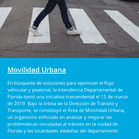
Movilidad Urbana
En búsqueda de soluciones para optimizar el flujo
vehicular y peatonal, la Intendencia Departamental de
Florida tomó una iniciativa trascendental el 15 de marzo
de 2019. Bajo la órbita de la Dirección de Tránsito y
Transporte, se constituyó el Área de Movilidad Urbana,
un organismo enfocado en analizar y mejorar las
problemáticas vinculadas al tránsito en la ciudad de
Florida y las localidades aledañas del departamento.