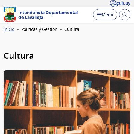
gub.uy
Intendencia Departamental
Abrir
Desplegar
Menú
de Lavalleja
busc
Ruta
Inicio
Políticas y Gestión
Cultura
de
navegación
Cultura