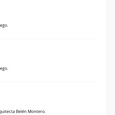
rego.
rego.
quitecta Belén Montero.