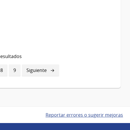
resultados
a
Página
8
Página
9
Siguiente
Siguiente
página
Reportar errores o sugerir mejoras