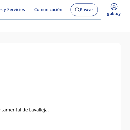
s y Servicios
Comunicación
Buscar
Abrir
Desplegar
gub.uy
buscador
menú
y
de
tamental de Lavalleja.