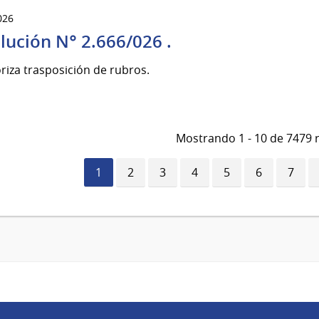
026
lución N° 2.666/026 .
riza trasposición de rubros.
Mostrando 1 - 10 de 7479 
Página
1
Página
2
Página
3
Página
4
Página
5
Página
6
Págin
7
actual