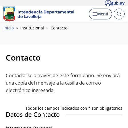
gub.uy
Intendencia Departamental
Abrir
Desplegar
Menú
de Lavalleja
busc
Ruta
Inicio
Institucional
Contacto
de
navegación
Contacto
Contactarse a través de este formulario. Se enviará
una copia del mensaje a la casilla de correo
electrónico ingresada.
Todos los campos indicados con * son obligatorios
Datos de Contacto