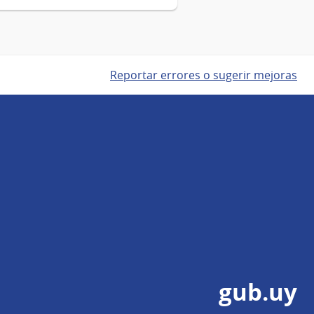
Reportar errores o sugerir mejoras
gub.uy