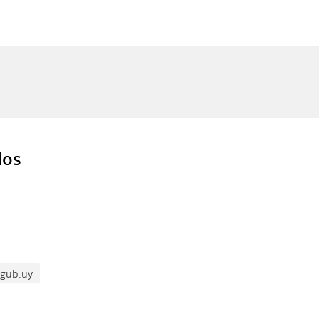
dos
 gub.uy