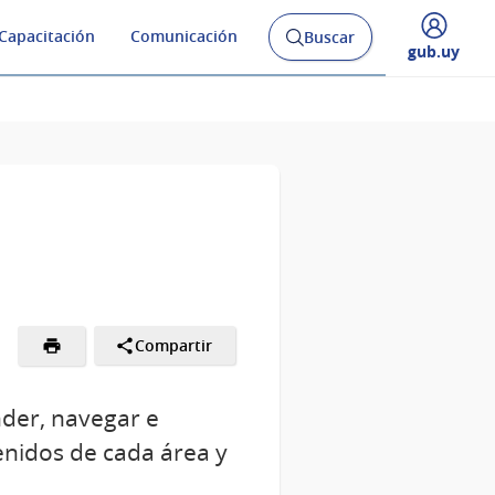
Capacitación
Comunicación
Buscar
Abrir
Desplegar
gub.uy
buscador
menú
y
de
Compartir
der, navegar e
enidos de cada área y