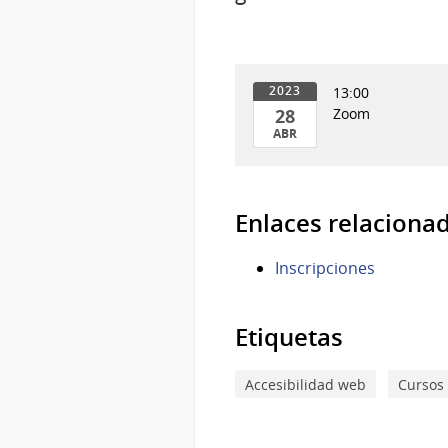
13:00
2023
28
Zoom
ABR
28
de
Abr
Enlaces relaciona
del
2023
Inscripciones
Etiquetas
Accesibilidad web
Cursos