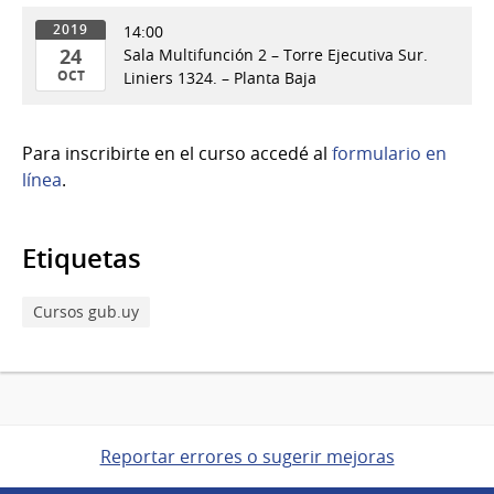
14:00
2019
24
Sala Multifunción 2 – Torre Ejecutiva Sur.
OCT
Liniers 1324. – Planta Baja
24
de
Para inscribirte en el curso accedé al
formulario en
Oct
línea
.
del
2019
Etiquetas
Cursos gub.uy
Reportar errores o sugerir mejoras