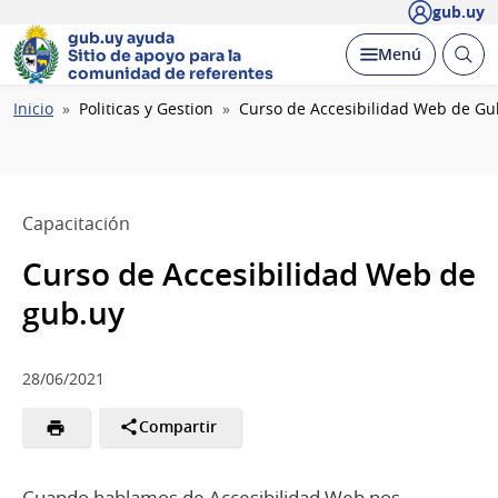
gub.uy
gub.uy ayuda
Abrir
Desplegar
Menú
Sitio de apoyo
para la
busc
comunidad de referentes
Ruta
Inicio
Politicas y Gestion
Curso de Accesibilidad Web de Gu
de
navegación
Capacitación
Curso de Accesibilidad Web de
gub.uy
28/06/2021
Compartir
Cuando hablamos de Accesibilidad Web nos