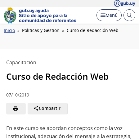
gub.uy
gub.uy ayuda
Abrir
Desplegar
Menú
Sitio de apoyo
para la
busc
comunidad de referentes
Ruta
Inicio
Politicas y Gestion
Curso de Redacción Web
de
navegación
Capacitación
Curso de Redacción Web
07/10/2019
Compartir
En este curso se abordan conceptos como la voz
institucional, adecuación del mensaje a la estrategia,