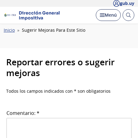
gub.uy
Dirección General
Abrir
Desplegar
Menú
Impositiva
busc
Ruta
Inicio
Sugerir Mejoras Para Este Sitio
de
navegación
Reportar errores o sugerir
mejoras
Todos los campos indicados con * son obligatorios
Comentario: *