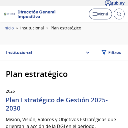
gub.uy
Dirección General
Abrir
Desplegar
Menú
Impositiva
busc
Ruta
Inicio
Institucional
Plan estratégico
de
navegación
Institucional
Filtros
Plan estratégico
2026
Plan Estratégico de Gestión 2025-
2030
Misión, Visión, Valores y Objetivos Estratégicos que
orientan la acción de la DGI en el período.